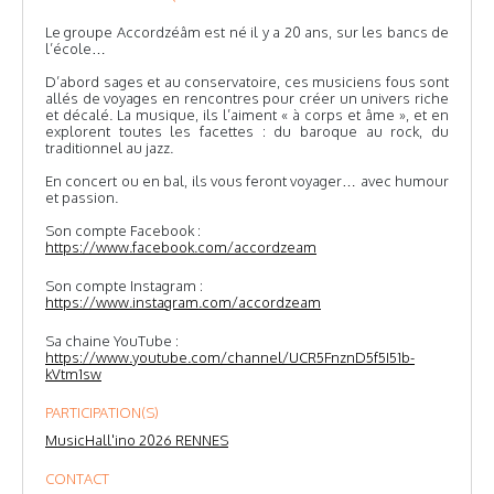
Le groupe Accordzéâm est né il y a 20 ans, sur les bancs de
l’école…
D’abord sages et au conservatoire, ces musiciens fous sont
allés de voyages en rencontres pour créer un univers riche
et décalé. La musique, ils l’aiment « à corps et âme », et en
explorent toutes les facettes : du baroque au rock, du
traditionnel au jazz.
En concert ou en bal, ils vous feront voyager… avec humour
et passion.
Son compte Facebook :
https://www.facebook.com/accordzeam
Son compte Instagram :
https://www.instagram.com/accordzeam
Sa chaine YouTube :
https://www.youtube.com/channel/UCR5FnznD5f5I51b-
kVtm1sw
PARTICIPATION(S)
MusicHall'ino 2026 RENNES
CONTACT