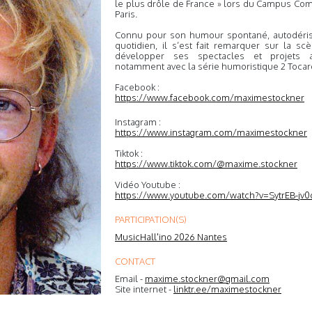
le plus drôle de France » lors du Campus Come
Paris.
Connu pour son humour spontané, autodéris
quotidien, il s’est fait remarquer sur la sc
développer ses spectacles et projets 
notamment avec la série humoristique 2 Tocard
Facebook :
https://www.facebook.com/maximestockner
Instagram :
https://www.instagram.com/maximestockner
Tiktok :
https://www.tiktok.com/@maxime.stockner
Vidéo Youtube :
https://www.youtube.com/watch?v=SytrEB-jv0
PARTICIPATION(S)
MusicHall'ino 2026 Nantes
CONTACT
Email -
maxime.stockner@gmail.com
Site internet -
linktr.ee/maximestockner