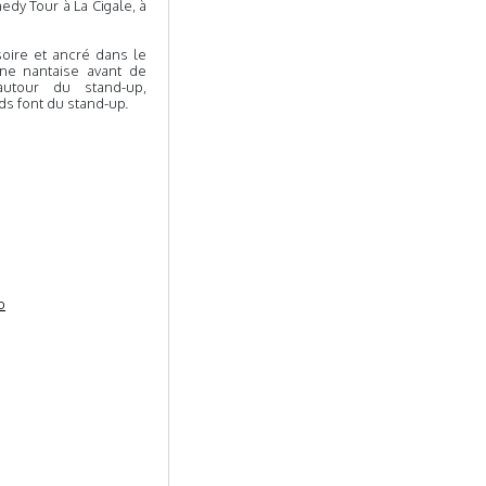
dy Tour à La Cigale, à
oire et ancré dans le
ène nantaise avant de
autour du stand-up,
s font du stand-up.
o