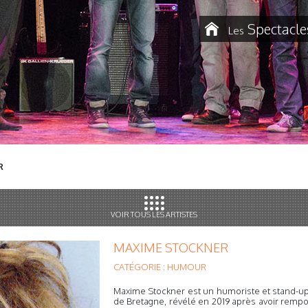
Spectacle
Les
R
VOIR TOUS LES ARTISTES
MAXIME STOCKNER
CATÉGORIE : HUMOUR
Maxime Stockner est un humoriste et stand-upp
de Bretagne, révélé en 2019 après avoir remport