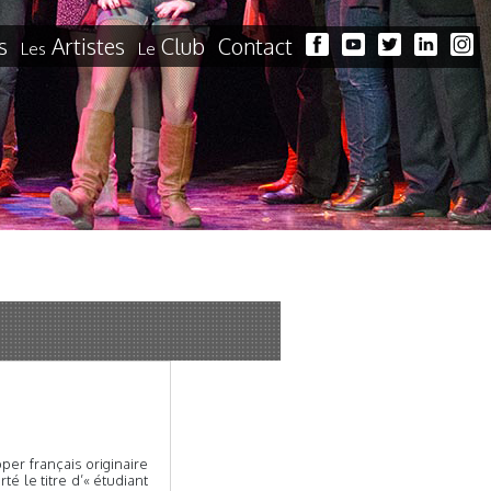
s
Artistes
Club
Contact
Les
Le
er français originaire
é le titre d’« étudiant