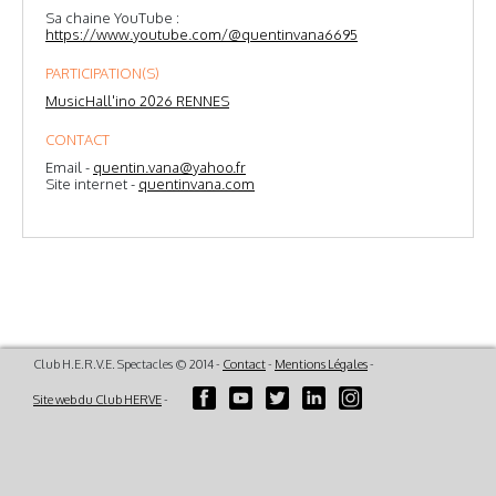
Sa chaine YouTube :
https://www.youtube.com/@quentinvana6695
PARTICIPATION(S)
MusicHall'ino 2026 RENNES
CONTACT
Email -
quentin.vana@yahoo.fr
Site internet -
quentinvana.com
Club H.E.R.V.E. Spectacles © 2014 -
Contact
-
Mentions Légales
-
Site web du Club HERVE
-