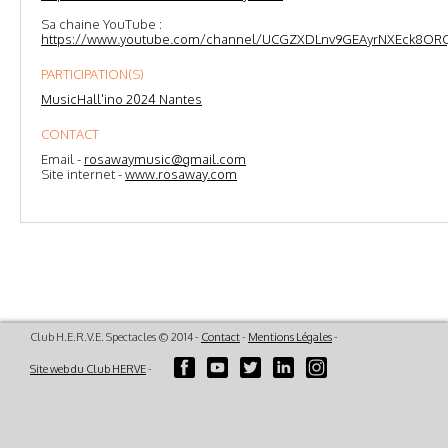
Sa chaine YouTube :
https://www.youtube.com/channel/UCGZXDLnv9GEAyrNXEck8OR
PARTICIPATION(S)
MusicHall'ino 2024 Nantes
CONTACT
Email -
rosawaymusic@gmail.com
Site internet -
www.rosaway.com
Club H.E.R.V.E. Spectacles © 2014 -
Contact
-
Mentions Légales
-
Site web du Club HERVE
-