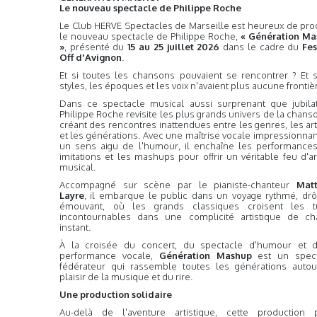
Le nouveau spectacle de Philippe Roche
Le Club HERVE Spectacles de Marseille est heureux de pro
le nouveau spectacle de Philippe Roche,
« Génération M
»
, présenté du
15 au 25 juillet 2026
dans le cadre du
Fes
Off d'Avignon
.
Et si toutes les chansons pouvaient se rencontrer ? Et s
styles, les époques et les voix n'avaient plus aucune frontiè
Dans ce spectacle musical aussi surprenant que jubilat
Philippe Roche revisite les plus grands univers de la chans
créant des rencontres inattendues entre les genres, les art
et les générations. Avec une maîtrise vocale impressionnan
un sens aigu de l'humour, il enchaîne les performances
imitations et les mashups pour offrir un véritable feu d'art
musical.
Accompagné sur scène par le pianiste-chanteur
Mat
Layre
, il embarque le public dans un voyage rythmé, drô
émouvant, où les grands classiques croisent les t
incontournables dans une complicité artistique de c
instant.
À la croisée du concert, du spectacle d'humour et 
performance vocale,
Génération Mashup
est un spect
fédérateur qui rassemble toutes les générations auto
plaisir de la musique et du rire.
Une production solidaire
Au-delà de l'aventure artistique, cette production 