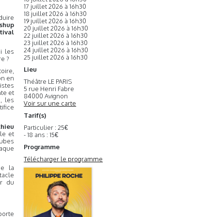
17 juillet 2026 à 16h30
18 juillet 2026 à 16h30
duire
19 juillet 2026 à 16h30
ashup
20 juillet 2026 à 16h30
tival
22 juillet 2026 à 16h30
23 juillet 2026 à 16h30
24 juillet 2026 à 16h30
i les
25 juillet 2026 à 16h30
re ?
Lieu
oire,
on en
Théâtre LE PARIS
istes
5 rue Henri Fabre
te et
84000 Avignon
, les
Voir sur une carte
ifice
Tarif(s)
thieu
Particulier : 25€
le et
- 18 ans : 15€
ubes
Programme
haque
Télécharger le programme
de la
acle
ur du
porte