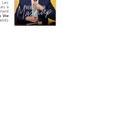
 Les
sés à
ement
a Vie
eints