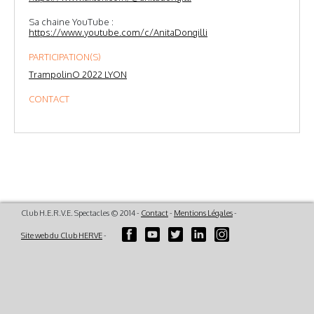
Sa chaine YouTube :
https://www.youtube.com/c/AnitaDongilli
PARTICIPATION(S)
TrampolinO 2022 LYON
CONTACT
Club H.E.R.V.E. Spectacles © 2014 -
Contact
-
Mentions Légales
-
Site web du Club HERVE
-