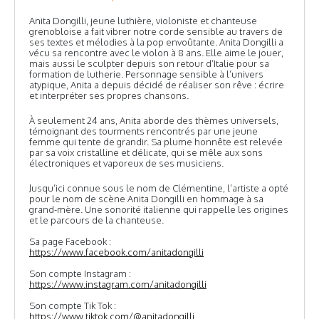
Anita Dongilli, jeune luthière, violoniste et chanteuse
grenobloise a fait vibrer notre corde sensible au travers de
ses textes et mélodies à la pop envoûtante. Anita Dongilli a
vécu sa rencontre avec le violon à 8 ans. Elle aime le jouer,
mais aussi le sculpter depuis son retour d’Italie pour sa
formation de lutherie. Personnage sensible à l’univers
atypique, Anita a depuis décidé de réaliser son rêve : écrire
et interpréter ses propres chansons.
À seulement 24 ans, Anita aborde des thèmes universels,
témoignant des tourments rencontrés par une jeune
femme qui tente de grandir. Sa plume honnête est relevée
par sa voix cristalline et délicate, qui se mêle aux sons
électroniques et vaporeux de ses musiciens.
Jusqu’ici connue sous le nom de Clémentine, l’artiste a opté
pour le nom de scène Anita Dongilli en hommage à sa
grand-mère. Une sonorité italienne qui rappelle les origines
et le parcours de la chanteuse.
Sa page Facebook :
https://www.facebook.com/anitadongilli
Son compte Instagram :
https://www.instagram.com/anitadongilli
Son compte Tik Tok :
https://www.tiktok.com/@anitadongilli