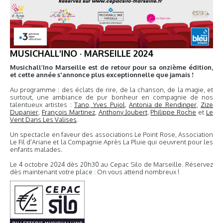
MUSICHALL'INO · MARSEILLE 2024
Musichall’Ino Marseille est de retour pour sa onzième édition,
et cette année s'annonce plus exceptionnelle que jamais !
Au programme : des éclats de rire, de la chanson, de la magie, et
surtout, une ambiance de pur bonheur en compagnie de nos
talentueux artistes :
Tano
,
Yves Pujol
,
Antonia de Rendinger
,
Zize
Dupanier
,
François Martinez
,
Anthony Joubert
,
Philippe Roche
et
Le
Vent Dans Les Valises
.
Un spectacle en faveur des associations Le Point Rose, Association
Le Fil d'Ariane et la Compagnie Après La Pluie qui oeuvrent pour les
enfants malades.
Le 4 octobre 2024 dès 20h30 au Cepac Silo de Marseille. Réservez
dès maintenant votre place : On vous attend nombreux !