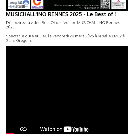
MUSICHALL'INO RENNES 2025 - Le Best of !
Découvrez la vidéo Best Of de l'édition MUSICHALL'INO Rennes
2025.
Spectacle qui a eu lieu le vendredi 28 mars 2025 à la salle EMC2 à
Saint-Grégoire.