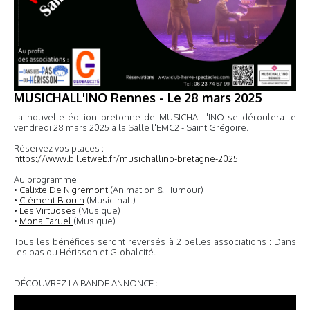
MUSICHALL'INO Rennes - Le 28 mars 2025
La nouvelle édition bretonne de MUSICHALL'INO se déroulera le
vendredi 28 mars 2025 à la Salle l'EMC2 - Saint Grégoire.
Réservez vos places :
https://www.billetweb.fr/musichallino-bretagne-2025
Au programme :
•
Calixte De Nigremont
(Animation & Humour)
•
Clément Blouin
(Music-hall)
•
Les Virtuoses
(Musique)
•
Mona Faruel
(Musique)
Tous les bénéfices seront reversés à 2 belles associations : Dans
les pas du Hérisson et Globalcité.
DÉCOUVREZ LA BANDE ANNONCE :