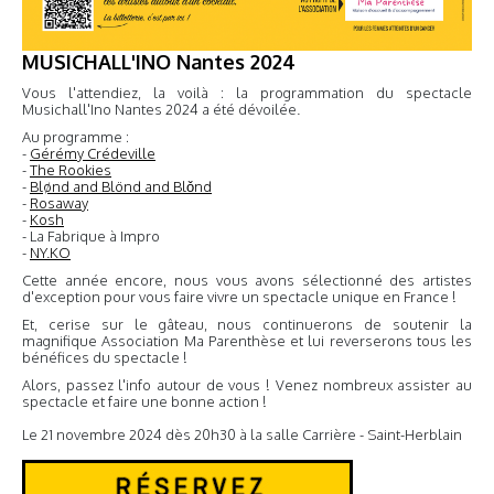
MUSICHALL'INO Nantes 2024
Vous l'attendiez, la voilà : la programmation du spectacle
Musichall'Ino Nantes 2024 a été dévoilée.
Au programme :
-
Gérémy Crédeville
-
The Rookies
-
Blønd and Blönd and Blǒnd
-
Rosaway
-
Kosh
- La Fabrique à Impro
-
NY.KO
Cette année encore, nous vous avons sélectionné des artistes
d'exception pour vous faire vivre un spectacle unique en France !
Et, cerise sur le gâteau, nous continuerons de soutenir la
magnifique Association Ma Parenthèse et lui reverserons tous les
bénéfices du spectacle !
Alors, passez l'info autour de vous ! Venez nombreux assister au
spectacle et faire une bonne action !
Le 21 novembre 2024 dès 20h30 à la salle Carrière - Saint-Herblain