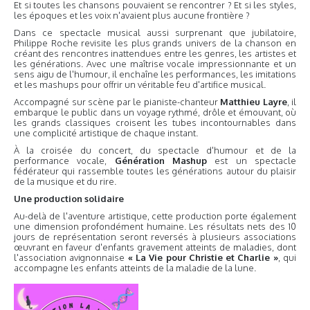
Et si toutes les chansons pouvaient se rencontrer ? Et si les styles,
les époques et les voix n'avaient plus aucune frontière ?
Dans ce spectacle musical aussi surprenant que jubilatoire,
Philippe Roche revisite les plus grands univers de la chanson en
créant des rencontres inattendues entre les genres, les artistes et
les générations. Avec une maîtrise vocale impressionnante et un
sens aigu de l'humour, il enchaîne les performances, les imitations
et les mashups pour offrir un véritable feu d'artifice musical.
Accompagné sur scène par le pianiste-chanteur
Matthieu Layre
, il
embarque le public dans un voyage rythmé, drôle et émouvant, où
les grands classiques croisent les tubes incontournables dans
une complicité artistique de chaque instant.
À la croisée du concert, du spectacle d'humour et de la
performance vocale,
Génération Mashup
est un spectacle
fédérateur qui rassemble toutes les générations autour du plaisir
de la musique et du rire.
Une production solidaire
Au-delà de l'aventure artistique, cette production porte également
une dimension profondément humaine. Les résultats nets des 10
jours de représentation seront reversés à plusieurs associations
œuvrant en faveur d'enfants gravement atteints de maladies, dont
l'association avignonnaise
« La Vie pour Christie et Charlie »
, qui
accompagne les enfants atteints de la maladie de la lune.