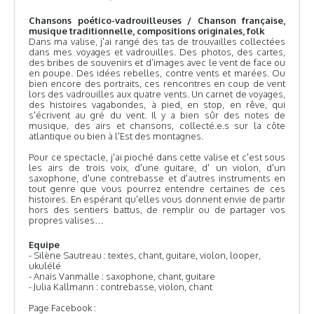
Chansons poético-vadrouilleuses / Chanson française,
musique traditionnelle, compositions originales, folk
Dans ma valise, j'ai rangé des tas de trouvailles collectées
dans mes voyages et vadrouilles. Des photos, des cartes,
des bribes de souvenirs et d’images avec le vent de face ou
en poupe. Des idées rebelles, contre vents et marées. Ou
bien encore des portraits, ces rencontres en coup de vent
lors des vadrouilles aux quatre vents. Un carnet de voyages,
des histoires vagabondes, à pied, en stop, en rêve, qui
s'écrivent au gré du vent. Il y a bien sûr des notes de
musique, des airs et chansons, collecté.e.s sur la côte
atlantique ou bien à l'Est des montagnes.
Pour ce spectacle, j'ai pioché dans cette valise et c'est sous
les airs de trois voix, d'une guitare, d' un violon, d'un
saxophone, d'une contrebasse et d'autres instruments en
tout genre que vous pourrez entendre certaines de ces
histoires. En espérant qu'elles vous donnent envie de partir
hors des sentiers battus, de remplir ou de partager vos
propres valises…
Equipe
- Silène Sautreau : textes, chant, guitare, violon, looper,
ukulélé
- Anaïs Vanmalle : saxophone, chant, guitare
- Julia Kallmann : contrebasse, violon, chant
Page Facebook :