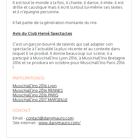
Il est tout le monde à la fois, il chante, il danse, il imite, il est
drôle et caustique mais il écrit surtout lui-même ses textes
et il n’épargne personne.
Il fait partie de la génération montante du rire.
Avis du Club Hervé Spectacles
C'est un garçon bourré de talents qui sait adapter son
spectacle à l'actualité la plus récente et au contexte dans
lequel il se produit. Il donne beaucoup sur scène, il a
participé à MusicHall'Ino Lyon 2016, à MusicHall'Ino Bretagne
2016 et se produira en octobre pour MusicHall'Ino Paris 2016
!
PARTICIPATION(S)
MusicHall'Ino 2016 Lyon
MusicHall'ino 2016 RENNES
MusicHall'ino 2016 PARIS
MusicHall'ino 2017 MARSEILLE
CONTACT
Email -
contact@danymauro.com
Site internet -
www.danymauro.com/