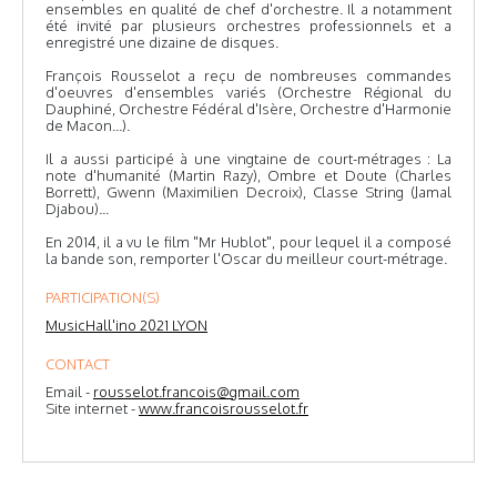
ensembles en qualité de chef d'orchestre. Il a notamment
été invité par plusieurs orchestres professionnels et a
enregistré une dizaine de disques.
François Rousselot a reçu de nombreuses commandes
d'oeuvres d'ensembles variés (Orchestre Régional du
Dauphiné, Orchestre Fédéral d'Isère, Orchestre d'Harmonie
de Macon...).
Il a aussi participé à une vingtaine de court-métrages : La
note d'humanité (Martin Razy), Ombre et Doute (Charles
Borrett), Gwenn (Maximilien Decroix), Classe String (Jamal
Djabou)...
En 2014, il a vu le film "Mr Hublot", pour lequel il a composé
la bande son, remporter l'Oscar du meilleur court-métrage.
PARTICIPATION(S)
MusicHall'ino 2021 LYON
CONTACT
Email -
rousselot.francois@gmail.com
Site internet -
www.francoisrousselot.fr