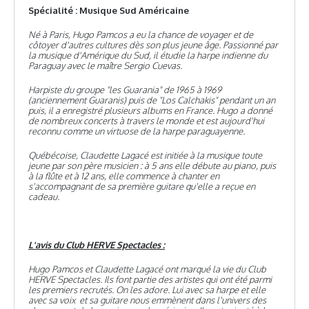
Spécialité : Musique Sud Américaine
Né à Paris, Hugo Pamcos a eu la chance de voyager et de
côtoyer d'autres cultures dès son plus jeune âge. Passionné par
la musique d'Amérique du Sud, il étudie la harpe indienne du
Paraguay avec le maître Sergio Cuevas.
Harpiste du groupe "les Guarania" de 1965 à 1969
(anciennement Guaranis) puis de "Los Calchakis" pendant un an
puis, il a enregistré plusieurs albums en France. Hugo a donné
de nombreux concerts à travers le monde et est aujourd'hui
reconnu comme un virtuose de la harpe paraguayenne.
Québécoise, Claudette Lagacé est initiée à la musique toute
jeune par son père musicien : à 5 ans elle débute au piano, puis
à la flûte et à 12 ans, elle commence à chanter en
s'accompagnant de sa première guitare qu'elle a reçue en
cadeau.
L'avis du Club HERVE Spectacles :
Hugo Pamcos et Claudette Lagacé ont marqué la vie du Club
HERVE Spectacles. Ils font partie des artistes qui ont été parmi
les premiers recrutés. On les adore. Lui avec sa harpe et elle
avec sa voix et sa guitare nous emmènent dans l'univers des