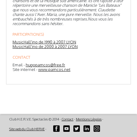
chansons et de la musique sud américaine. Ils ont rajouté à leur
répertoire une merveilleuse chanson de Manicle "Les Bateaux"
que nous vous recommandons particulièrement. Claudette
chante aussi l'Aver. Maria, une pure merveille. Nous les avons
embauchés à de très nombreuses reprises.Nous vous les
recommandons sans hé
siter.
PARTICIPATION(S)
MusicHall'ino de 1990 à 2007 LYON
MusicHall'ino de 2000 à 2007 LYON
CONTACT
Email -
hugopamcos@free.fr
Site internet -
www.pamcos.net
Club H.E.R.V.E. Spectacles © 2014 -
Contact
-
Mentions Légales
-
Site web du Club HERVE
-