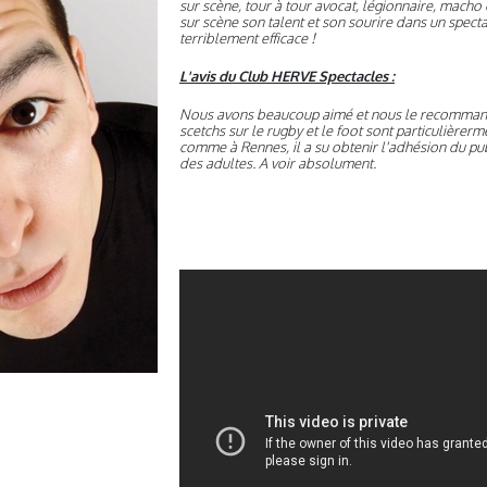
sur scène, tour à tour avocat, légionnaire, macho 
sur scène son talent et son sourire dans un specta
terriblement efficace !
L'avis du Club HERVE Spectacles :
Nous avons beaucoup aimé et nous le recommand
scetchs sur le rugby et le foot sont particulièrerm
comme à Rennes, il a su obtenir l'adhésion du p
des adultes. A voir absolument.