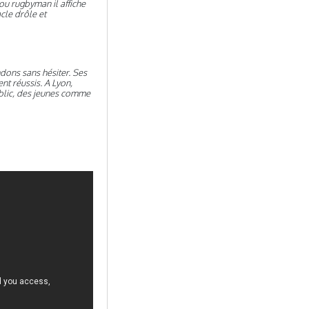
ou rugbyman il affiche
cle drôle et
ons sans hésiter. Ses
ent réussis. A Lyon,
ublic, des jeunes comme