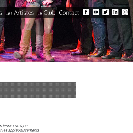
s
Artistes
Club
Contact
Les
Le
 un jeune comique
et les applaudissements