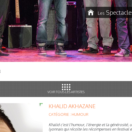
Spectacle
Les
E
VOIR TOUS LES ARTISTES
KHALID AKHAZANE
CATÉGORIE : HUMOUR
Khalid c'est l'humour, l'énergie et la générosité,
lyonnais qui récolte les récompenses en festival 