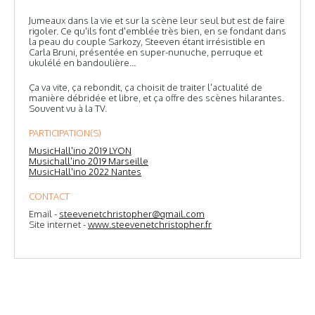
Jumeaux dans la vie et sur la scène leur seul but est de faire
rigoler. Ce qu'ils font d'emblée très bien, en se fondant dans
la peau du couple Sarkozy, Steeven étant irrésistible en
Carla Bruni, présentée en super-nunuche, perruque et
ukulélé en bandoulière...
Ça va vite, ça rebondit, ça choisit de traiter l'actualité de
manière débridée et libre, et ça offre des scènes hilarantes.
Souvent vu à la TV.
PARTICIPATION(S)
MusicHall'ino 2019 LYON
Musichall'ino 2019 Marseille
MusicHall'ino 2022 Nantes
CONTACT
Email -
steevenetchristopher@gmail.com
Site internet -
www.steevenetchristopher.fr