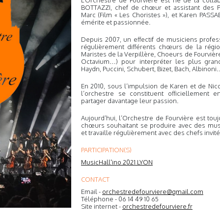
L’Orchestre de Fourvière est né de la collab
BOTTAZZI, chef de chœur et assistant des P
Marc (Film « Les Choristes »), et Karen PASSAB
émérite et passionnée.
Depuis 2007, un effectif de musiciens prof
régulièrement différents chœurs de la régi
Maristes de la Verpillère, Choeurs de Fourvièr
Octavium…) pour interpréter les plus gran
Haydn, Puccini, Schubert, Bizet, Bach, Albinon
En 2010, sous l’impulsion de Karen et de Nic
l’orchestre se constituent officiellement e
partager davantage leur passion.
Aujourd’hui, l’Orchestre de Fourvière est touj
chœurs souhaitant se produire avec des mus
et travaille régulièrement avec des chefs invit
PARTICIPATION(S)
MusicHall'ino 2021 LYON
CONTACT
Email -
orchestredefourviere@gmail.com
Téléphone - 06 14 49 10 65
Site internet -
orchestredefourviere.fr