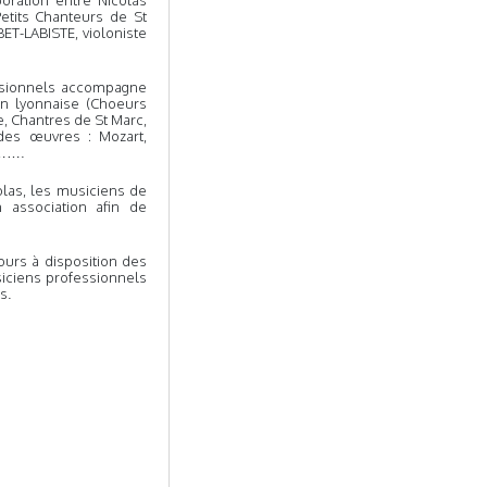
oration entre Nicolas
etits Chanteurs de St
ET-LABISTE, violoniste
essionnels accompagne
on lyonnaise (Choeurs
e, Chantres de St Marc,
des œuvres : Mozart,
i…….
olas, les musiciens de
n association afin de
ours à disposition des
iciens professionnels
és.