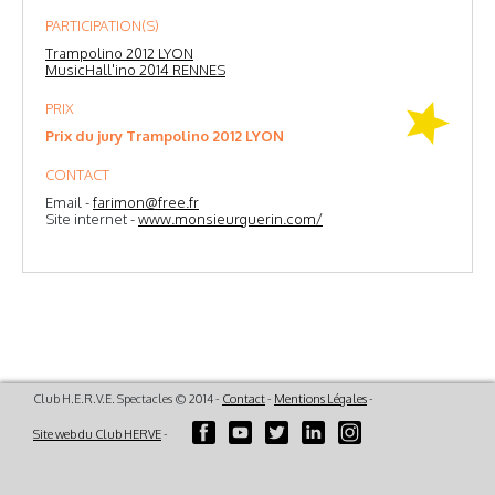
PARTICIPATION(S)
Trampolino 2012 LYON
MusicHall'ino 2014 RENNES
PRIX
Prix du jury Trampolino 2012 LYON
CONTACT
Email -
farimon@free.fr
Site internet -
www.monsieurguerin.com/
Club H.E.R.V.E. Spectacles © 2014 -
Contact
-
Mentions Légales
-
Site web du Club HERVE
-