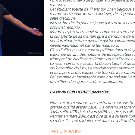
Formidable numéro de jonglerie d’un jeune artist
massues.
Cet étudiant autiste de 17 ans qui vit en Belgique 
malgré son handicap, de s’exprimer, de s’épanouir 
cette discipline.
Incroyable destin pour ce jeune garçon devenu m
connu et reconnu.
Malgré un parcours semé de nombreuses embuches
la complicité de sa maman qu’il a démontré dans
une formidable force mentale qui lui a finalement
niveau international parmi les meilleurs.
C’est d’ailleurs avec beaucoup d’émotions et de 
exprimée devant des millions de téléspectateurs 
triomphal de Nadir dans l’émission « la France a u
La reconnaissance ce soir là de son talent et de sa
et l’ensemble du jury, l’a conduit successivement v
et lui a permis de réaliser une tournée internation
Bel exemple et formidable espoir donné par Nadir
de milliers de « gosses » dans sa situation.
L'Avis du Club HERVE Spectacles :
Nous recommandons sans restriction aucune. Son
grande qualité et très visuel. Il a obtenu un tone
à Marseille (2014) et à Lyon (2016) et, de surcroî
Rennes en mars 2016,c'est dire qu'il a su faire l'u
sa mère, ils sont parfaitement dans l'esprit du C
PARTICIPATION(S)