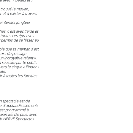
e avec 9 balles et 7
a trouvé le moyen,
et d’exister à travers
aintenant jongleur
, c’est avec l’aide et
 toutes ces épreuves
 permis de se hisser au
joie que sa maman s’est
lors du passage
n incroyable talent ».
 réussite par le public
ers le cirque « Pinder »
ale.
 à toutes les familles
 spectacle est de
rre d'applaudisssements
t, est programmé à
nanimité. De plus, avec
lub HERVE Spectacles