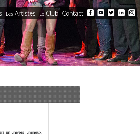
s
Artistes
Club
Contact
Les
Le
ers un univers lumineux,