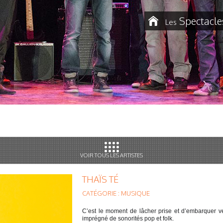
Spectacle
Les
VOIR TOUS LES ARTISTES
THAÏS TÉ
CATÉGORIE : MUSIQUE
C’est le moment de lâcher prise et d’embarquer v
imprégné de sonorités pop et folk.