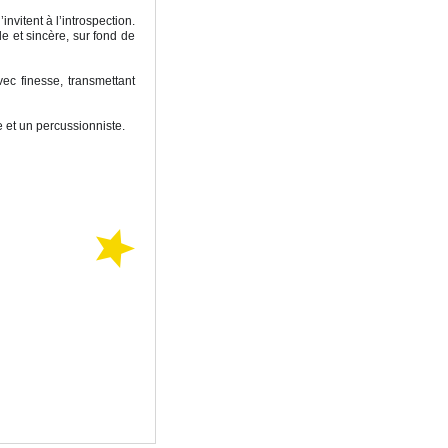
 l’invitent à l’introspection.
le et sincère, sur fond de
vec finesse, transmettant
 et un percussionniste.