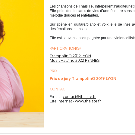
Les chansons de Thaïs Té, interpellent l’auditeur e
t
Elle peint des instants de vies d’une écriture sensib
mélodie douces et entêtantes.
Sur scène en guitare/piano et voix, elle se livre a
des émotions intenses.
Elle est souvent accompagnée par une violoncelliste
PARTICIPATION(S)
TrampolinO 2019 LYON
MusicHall'ino 2022 RENNES
PRIX
Prix du jury TrampolinO 2019 LYON
CONTACT
Email -
contact@thaiste.fr
Site internet -
www.thaiste.fr