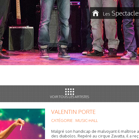
Spectacle
Les
VOIR TOUS LES ARTISTES
VALENTIN PORTE
CATÉGORIE : MUSIC-HALL
Malgré son handicap de malvoyant il maîtrise 
des diabolos. Repéré au cirque Zavatta, il a 