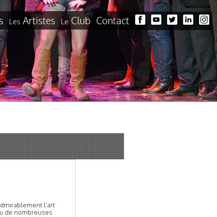
s
Artistes
Club
Contact
Les
Le
admirablement l’art
reçu de nombreuses