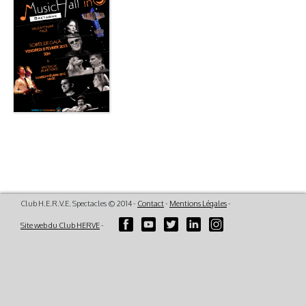
Club H.E.R.V.E. Spectacles © 2014 -
Contact
-
Mentions Légales
-
Site web du Club HERVE
-