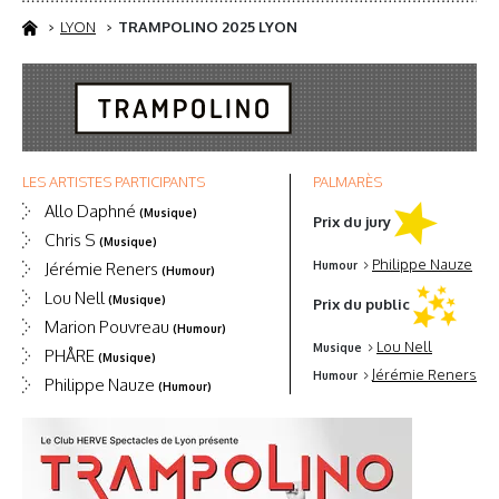
LYON
TRAMPOLINO 2025 LYON
LES ARTISTES PARTICIPANTS
PALMARÈS
Allo Daphné
(Musique)
Prix du jury
Chris S
(Musique)
Philippe Nauze
Jérémie Reners
Humour
(Humour)
Lou Nell
(Musique)
Prix du public
Marion Pouvreau
(Humour)
Lou Nell
Musique
PHÅRE
(Musique)
Jérémie Reners
Humour
Philippe Nauze
(Humour)