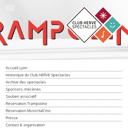
Accueil Lyon
Historique du Club HERVE Spectacles
Archive des spectacles
Sponsors, mécènes
Soutien associatif
Réservation Trampolino
Réservation MusicHall'ino
Presse
Contact & organisation