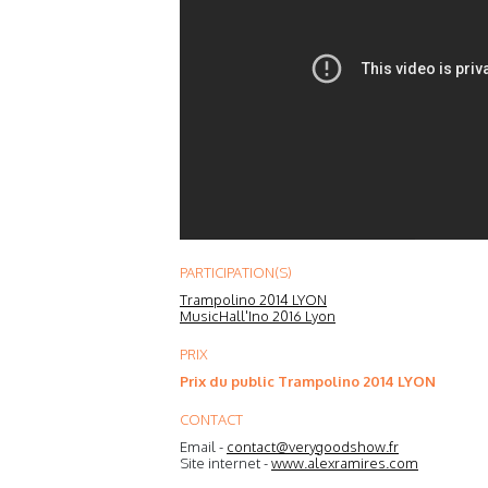
PARTICIPATION(S)
Trampolino 2014 LYON
MusicHall'Ino 2016 Lyon
PRIX
Prix du public Trampolino 2014 LYON
CONTACT
Email -
contact@verygoodshow.fr
Site internet -
www.alexramires.com