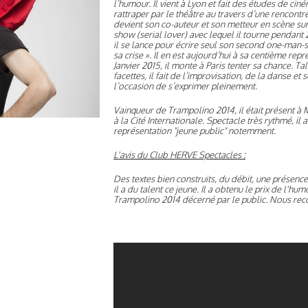
l’humour. Il vient à Lyon et fait des études de cinéma
rattraper par le théâtre au travers d’une rencontre
devient son co-auteur et son metteur en scène s
show (serial lover) avec lequel il tourne pendant 
il se lance pour écrire seul son second one-man-
sa crise ». Il en est aujourd’hui à sa centième repré
Janvier 2015, il monte à Paris tenter sa chance. Ta
facettes, il fait de l’improvisation, de la danse et 
l’occasion de s’exprimer pleinement.
Vainqueur de Trampolino 2014, il était présent à 
à la Cité Internationale. Spectacle très rythmé, il a
représentation "jeune public" notemment.
L'avis du Club HERVE Spectacles :
Des textes bien construits, du débit, une présenc
il a du talent ce jeune. Il a obtenu le prix de l'hum
Trampolino 2014 décerné par le public. Nous r