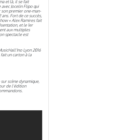
 et là, il se fait
 avec Jocelin Flipo qui
ur son premier one-man-
2 ans. Fort de ce succès,
show « Alex Ramires fait
sentation, et le 1er
lent aux multiples
son spectacle est
MusicHall'Ino Lyon 2016
 fait un carton à la
e sur scène dynamique,
our de l'édition
ecommandons.