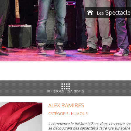
Spectacle
Les
VOIR TOUS LES ARTISTES
ALEX RAMIRES
CATÉGORIE : HUMOUR
Il commence le théâtre à 9 ans dans un centre soci
se découvrant des capacités à faire rire sur scène i