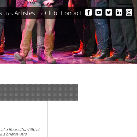
s
Artistes
Club
Contact
Les
Le
al à Roussillon (38) et
l s’oriente vers