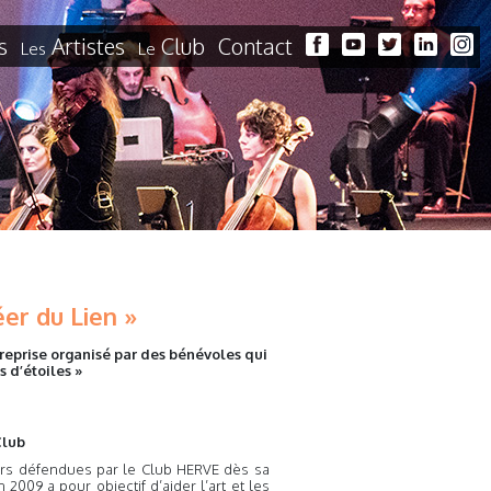
s
Artistes
Club
Contact
Les
Le
éer du Lien »
treprise organisé par des bénévoles qui
 d’étoiles »
Club
leurs défendues par le Club HERVE dès sa
2009 a pour objectif d’aider l’art et les