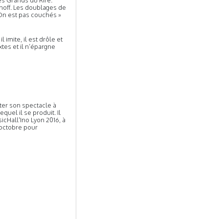
es Grands du Rire.
noff. Les doublages de
On est pas couchés »
l imite, il est drôle et
tes et il n’épargne
pter son spectacle à
quel il se produit. Il
icHall'Ino Lyon 2016, à
 octobre pour