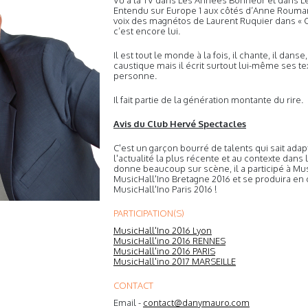
Vu à la TV dans Les Années Bonheur et dans L
Entendu sur Europe 1 aux côtés d’Anne Rouma
voix des magnétos de Laurent Ruquier dans « 
c’est encore lui.
Il est tout le monde à la fois, il chante, il danse, i
caustique mais il écrit surtout lui-même ses tex
personne.
Il fait partie de la génération montante du rire.
Avis du Club Hervé Spectacles
C'est un garçon bourré de talents qui sait ada
l'actualité la plus récente et au contexte dans le
donne beaucoup sur scène, il a participé à Mus
MusicHall'Ino Bretagne 2016 et se produira en
MusicHall'Ino Paris 2016 !
PARTICIPATION(S)
MusicHall'Ino 2016 Lyon
MusicHall'ino 2016 RENNES
MusicHall'ino 2016 PARIS
MusicHall'ino 2017 MARSEILLE
CONTACT
Email -
contact@danymauro.com