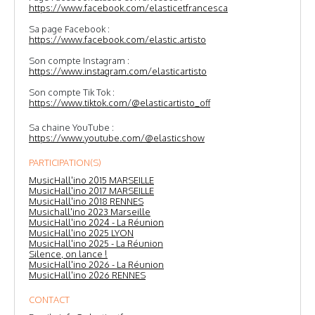
https://www.facebook.com/elasticetfrancesca
Sa page Facebook :
https://www.facebook.com/elastic.artisto
Son compte Instagram :
https://www.instagram.com/elasticartisto
Son compte Tik Tok :
https://www.tiktok.com/@elasticartisto_off
Sa chaine YouTube :
https://www.youtube.com/@elasticshow
PARTICIPATION(S)
MusicHall'ino 2015 MARSEILLE
MusicHall'ino 2017 MARSEILLE
MusicHall'ino 2018 RENNES
Musichall'ino 2023 Marseille
MusicHall'ino 2024 - La Réunion
MusicHall'ino 2025 LYON
MusicHall'ino 2025 - La Réunion
Silence, on lance !
MusicHall'ino 2026 - La Réunion
MusicHall'ino 2026 RENNES
CONTACT