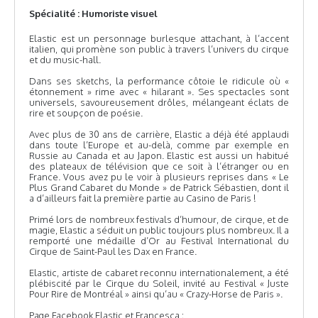
Spécialité : Humoriste visuel
Elastic est un personnage burlesque attachant, à l’accent
italien, qui promène son public à travers l’univers du cirque
et du music-hall.
Dans ses sketchs, la performance côtoie le ridicule où «
étonnement » rime avec « hilarant ». Ses spectacles sont
universels, savoureusement drôles, mélangeant éclats de
rire et soupçon de poésie.
Avec plus de 30 ans de carrière, Elastic a déjà été applaudi
dans toute l’Europe et au-delà, comme par exemple en
Russie au Canada et au Japon. Elastic est aussi un habitué
des plateaux de télévision que ce soit à l’étranger ou en
France. Vous avez pu le voir à plusieurs reprises dans « Le
Plus Grand Cabaret du Monde » de Patrick Sébastien, dont il
a d’ailleurs fait la première partie au Casino de Paris !
Primé lors de nombreux festivals d’humour, de cirque, et de
magie, Elastic a séduit un public toujours plus nombreux. Il a
remporté une médaille d’Or au Festival International du
Cirque de Saint-Paul les Dax en France.
Elastic, artiste de cabaret reconnu internationalement, a été
plébiscité par le Cirque du Soleil, invité au Festival « Juste
Pour Rire de Montréal » ainsi qu’au « Crazy-Horse de Paris ».
Page Facebook Elastic et Francesca :