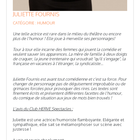
JULIETTE FOURNIS
CATÉGORIE : HUMOUR
Une telle actrice est rare dans le milieu du théâtre ou encore
plus de l'humour ! Elle joue à merveille ses personnages!
Tour à tour elle incarne des femmes qui jouent la comédie et
veulent sauver les apparences. La mère de famille à deux doigts
de craquer, la jeune trentenaire qui vroudrait "qu'il s'engage", la
française en vacances à l'étranger, la syndicaliste...
Juliette Fournis est avant tout comédienne et c'est sa force. Pour
changer de personnage pas de déguisement improbable ou de
grimaces forcées pour provoquer des rires. Les textes sont
finement écrits et présentent différentes facettes de l'humour,
du comique de situation aux jeux de mots bien trouvés !
L'avis du Club HERVE Spectacles :
Juliette est une actrice/humoriste flamboyante. Elégante et
sympathique, elle sait se métamorphoser sur scène avec
justesse !