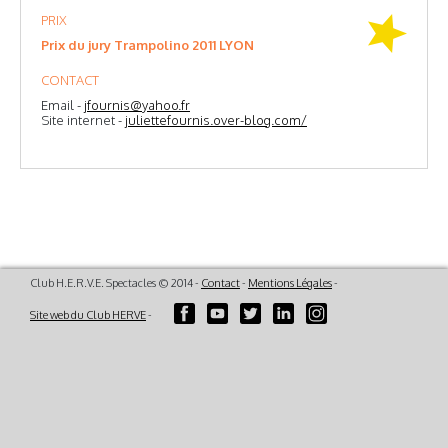
PRIX
Prix du jury Trampolino 2011 LYON
CONTACT
Email -
jfournis@yahoo.fr
Site internet -
juliettefournis.over-blog.com/
Club H.E.R.V.E. Spectacles © 2014 -
Contact
-
Mentions Légales
-
Site web du Club HERVE
-