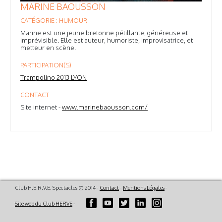
MARINE BAOUSSON
CATÉGORIE : HUMOUR
Marine est une jeune bretonne pétillante, généreuse et
imprévisible. Elle est auteur, humoriste, improvisatrice, et
metteur en scène.
PARTICIPATION(S)
Trampolino 2013 LYON
CONTACT
Site internet -
www.marinebaousson.com/
Club H.E.R.V.E. Spectacles © 2014 -
Contact
-
Mentions Légales
-
Site web du Club HERVE
-