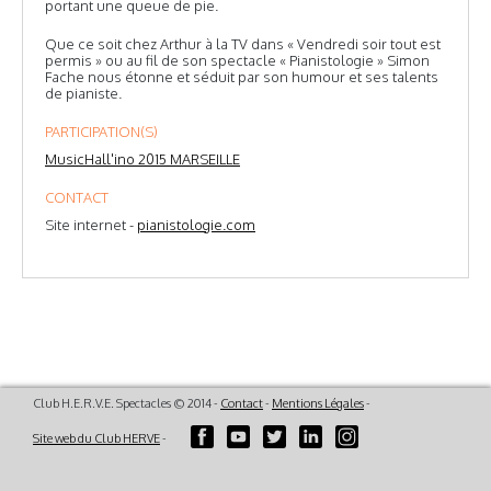
portant une queue de pie.
Que ce soit chez Arthur à la TV dans « Vendredi soir tout est
permis » ou au fil de son spectacle « Pianistologie » Simon
Fache nous étonne et séduit par son humour et ses talents
de pianiste.
PARTICIPATION(S)
MusicHall'ino 2015 MARSEILLE
CONTACT
Site internet -
pianistologie.com
Club H.E.R.V.E. Spectacles © 2014 -
Contact
-
Mentions Légales
-
Site web du Club HERVE
-