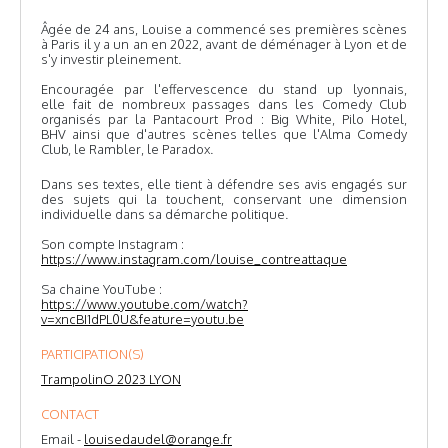
Âgée de 24 ans, Louise a commencé ses premières scènes
à Paris il y a un an en 2022, avant de déménager à Lyon et de
s'y investir pleinement.
Encouragée par l'effervescence du stand up lyonnais,
elle fait de nombreux passages dans les Comedy Club
organisés par la Pantacourt Prod : Big White, Pilo Hotel,
BHV ainsi que d'autres scènes telles que l'Alma Comedy
Club, le Rambler, le Paradox.
Dans ses textes, elle tient à défendre ses avis engagés sur
des sujets qui la touchent, conservant une dimension
individuelle dans sa démarche politique.
Son compte Instagram :
https://www.instagram.com/louise_contreattaque
Sa chaine YouTube :
https://www.youtube.com/watch?
v=xncBI1dPL0U&feature=youtu.be
PARTICIPATION(S)
TrampolinO 2023 LYON
CONTACT
Email -
louisedaudel@orange.fr