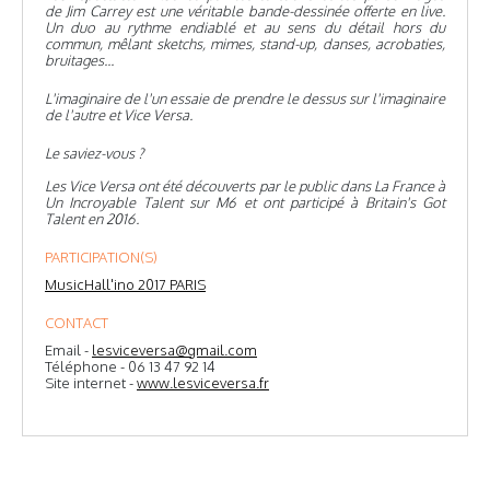
de Jim Carrey est une véritable bande-dessinée offerte en live.
Un duo au rythme endiablé et au sens du détail hors du
commun, mêlant sketchs, mimes, stand-up, danses, acrobaties,
bruitages...
L'imaginaire de l'un essaie de prendre le dessus sur l'imaginaire
de l'autre et Vice Versa.
Le saviez-vous ?
Les Vice Versa ont été découverts par le public dans La France à
Un Incroyable Talent sur M6 et ont participé à Britain's Got
Talent en 2016.
PARTICIPATION(S)
MusicHall'ino 2017 PARIS
CONTACT
Email -
lesviceversa@gmail.com
Téléphone - 06 13 47 92 14
Site internet -
www.lesviceversa.fr