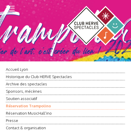
Accueil Lyon
Historique du Club HERVE Spectacles
Archive des spectacles
Sponsors, mécènes
Soutien associatif
Réservation Trampolino
Réservation MusicHall'ino
Presse
Contact & organisation