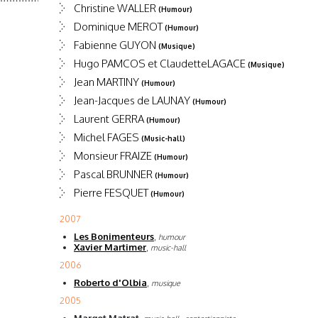
Christine WALLER
(Humour)
Dominique MEROT
(Humour)
Fabienne GUYON
(Musique)
Hugo PAMCOS et ClaudetteLAGACE
(Musique)
Jean MARTINY
(Humour)
Jean-Jacques de LAUNAY
(Humour)
Laurent GERRA
(Humour)
Michel FAGES
(Music-hall)
Monsieur FRAIZE
(Humour)
Pascal BRUNNER
(Humour)
Pierre FESQUET
(Humour)
2007
Les Bonimenteurs
,
humour
Xavier Martimer
,
music-hall
2006
Roberto d'Olbia
,
musique
2005