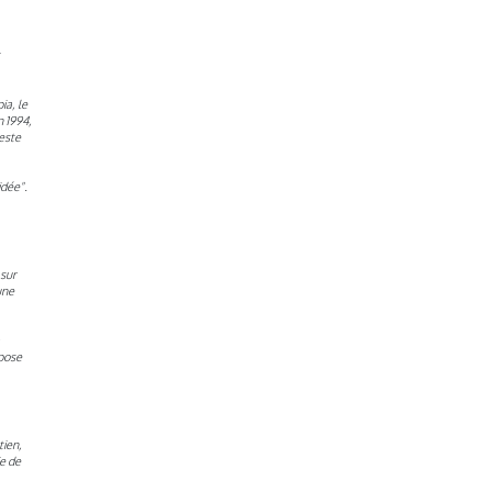
ia, le
n 1994,
zeste
idée".
 sur
une
opose
tien,
ie de