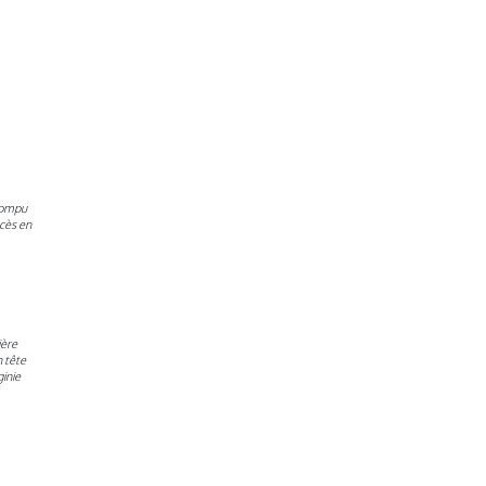
rrompu
cès en
ière
n tête
ginie