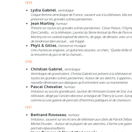
1999
Lydia Gabriel
,
ventriloque
Unique femme ventriloque de France, souvent vue à la télévision, elle est
présente sur les grandes scènes parisiennes.
Jean Martiny
,
humour
Présent sur toutes les grandes scènes parisiennes : César Palace, l'Olymp
Don Camillo... et la télévision. Lauréat du 5ème festival du Rire de Paris e
Martiny est un cocktail explosif de sketchs, de gags, de dérision, avec un 
de tendresse bien secoué... voir frappé.
Phyll & Gilles
,
chanson et musique
Une chanteuse anglaise, un guitariste alsacien, un chien, "Quelle drôle d'
la rencontre du jazz et de la chanson...
1998
Christian Gabriel
,
ventriloque
Ventriloque de grand talent, Christia Gabriel est présent à la télévision et
toutes les grandes scènes parisiennes. Auteur de ses sketchs, il apporte 
nouvelle dimension aux dialogues qu'il entretient avec sa marionnette.
Pascal Chevalier
,
humour
Imitateur au succès grandissant, lauréat de l'émission Graine de Star à la
télévision, dirigé par l'ancien directeur artistique de Thierry le Luron, il pr
comme lui une galerie de portraits d'hommes politiques et de chanteurs
1997
Bertrand Rousseau
,
humour
Imitateur, souvent sur les écrans de télévision aux côtés de Patrick Sébas
Michel Drucker... Auteur de la plupart de ses sketches, il forme une galer
portraits époustouflants.