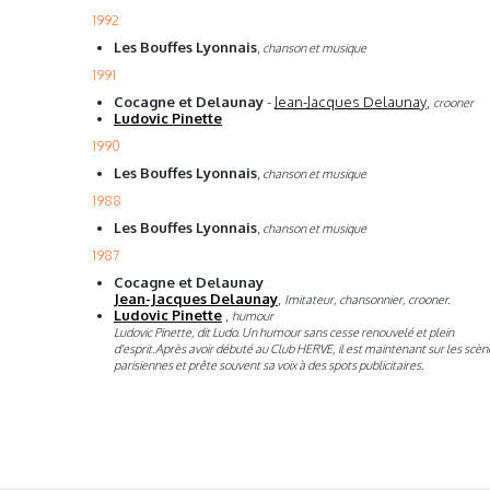
1992
Les Bouffes Lyonnais
,
chanson et musique
1991
Cocagne et Delaunay
-
Jean-Jacques Delaunay
,
crooner
Ludovic Pinette
1990
Les Bouffes Lyonnais
,
chanson et musique
1988
Les Bouffes Lyonnais
,
chanson et musique
1987
Cocagne et Delaunay
Jean-Jacques Delaunay
,
Imitateur, chansonnier, crooner.
Ludovic Pinette
,
humour
Ludovic Pinette, dit Ludo. Un humour sans cesse renouvelé et plein
d'esprit.Après avoir débuté au Club HERVE, il est maintenant sur les scèn
parisiennes et prête souvent sa voix à des spots publicitaires.