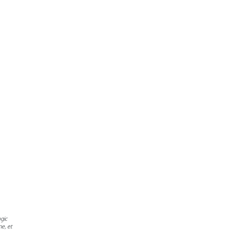
agic
e, et