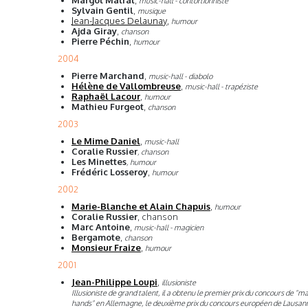
Margot Matrat
,
music-hall - contortionniste
Sylvain Gentil
,
musique
Jean-Jacques Delaunay
,
humour
Ajda Giray
,
chanson
Pierre Péchin
,
humour
2004
Pierre Marchand
,
music-hall - diabolo
Hélène de Vallombreuse
,
music-hall - trapéziste
Raphaël Lacour
,
humour
Mathieu Furgeot
,
chanson
2003
Le Mime Daniel
,
music-hall
Coralie Russier
, chanson
Les Minettes
, humour
Frédéric Losseroy
,
humour
2002
Marie-Blanche et Alain Chapuis
,
humour
Coralie Russier
, chanson
Marc Antoine
,
music-hall - magicien
Bergamote
,
chanson
Monsieur Fraize
,
humour
2001
Jean-Philippe Loupi
,
illusioniste
Illusioniste de grand talent, il a obtenu le premier prix du concours de "m
hands" en Allemagne, le deuxième prix du concours européen de Lausann