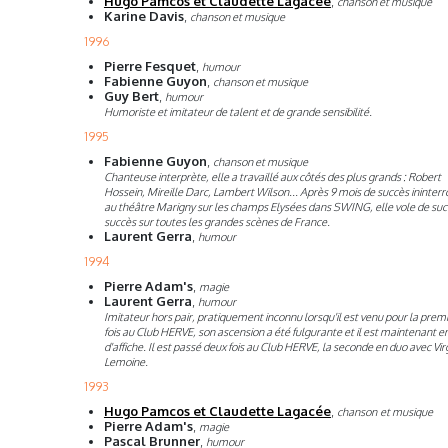
Hugo Pamcos et Claudette Lagacée
,
chanson et musique
Karine Davis
,
chanson et musique
1996
Pierre Fesquet
,
humour
Fabienne Guyon
,
chanson et musique
Guy Bert
,
humour
Humoriste et imitateur de talent et de grande sensibilité.
1995
Fabienne Guyon
,
chanson et musique
Chanteuse interprète, elle a travaillé aux côtés des plus grands : Robert
Hossein, Mireille Darc, Lambert Wilson... Après 9 mois de succès ininte
au théâtre Marigny sur les champs Elysées dans SWING, elle vole de suc
succès sur toutes les grandes scènes de France.
Laurent Gerra
,
humour
1994
Pierre Adam's
,
magie
Laurent Gerra
,
humour
Imitateur hors pair, pratiquement inconnu lorsqu'il est venu pour la prem
fois au Club HERVE, son ascension a été fulgurante et il est maintenant e
d'affiche. Il est passé deux fois au Club HERVE, la seconde en duo avec Vir
Lemoine.
1993
Hugo Pamcos et Claudette Lagacée
,
chanson
et musique
Pierre Adam's
,
magie
Pascal Brunner
,
humour