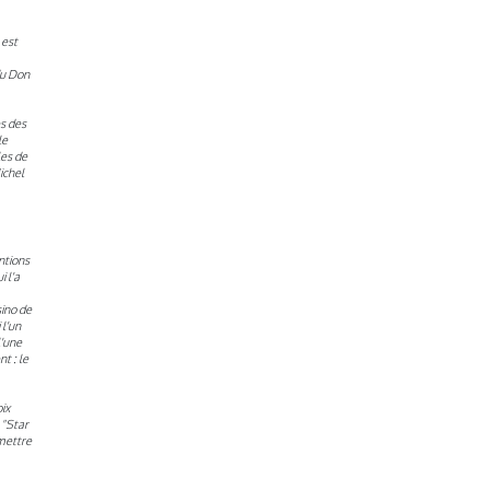
 est
du Don
es des
le
les de
ichel
ntions
 l'a
ino de
 l'un
l'une
t : le
ix
 "Star
smettre