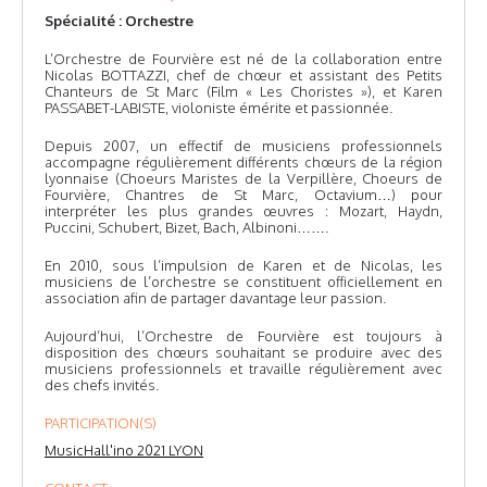
Spécialité : Orchestre
L’Orchestre de Fourvière est né de la collaboration entre
Nicolas BOTTAZZI, chef de chœur et assistant des Petits
Chanteurs de St Marc (Film « Les Choristes »), et Karen
PASSABET-LABISTE, violoniste émérite et passionnée.
Depuis 2007, un effectif de musiciens professionnels
accompagne régulièrement différents chœurs de la région
lyonnaise (Choeurs Maristes de la Verpillère, Choeurs de
Fourvière, Chantres de St Marc, Octavium…) pour
interpréter les plus grandes œuvres : Mozart, Haydn,
Puccini, Schubert, Bizet, Bach, Albinoni…….
En 2010, sous l’impulsion de Karen et de Nicolas, les
musiciens de l’orchestre se constituent officiellement en
association afin de partager davantage leur passion.
Aujourd’hui, l’Orchestre de Fourvière est toujours à
disposition des chœurs souhaitant se produire avec des
musiciens professionnels et travaille régulièrement avec
des chefs invités.
PARTICIPATION(S)
MusicHall'ino 2021 LYON