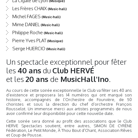
La Cigale de Lyon
(Musique)
Les Frères CHAIX
(Music-hall)
Michel FAGES
(Music-hall)
Mime DANIEL
(Music-hall)
Philippe Roche
(Music-hall)
Pierre Yves PLAT
(Musique)
Serge HUERCIO
(Music-hall)
Un spectacle exceptionnel pour fêter
les
40 ans
du
Club HERVÉ
et les
20 ans
de
MusicHall'Ino
.
Au cours de cette soirée exceptionnelle le Club va fêter ses 40 ans
d’existence et proposera les 14 numéros qui ont marqué son
histoire, accompagnés de l'Orchestre de Fourvière, de 50
choristes et sous la direction du chef d’orchestre François
Rousselot. Un immense merci aux artistes programmés de nous
avoir confirmé leur disponibilité pour cette nouvelle date.
Cette soirée sera donné au profit des associations que le Club
HERVE Spectacles soutient, entre autres, SIMON DE CYRÈNE
Fédération, Le Petit Monde, À Thou Bout d'Chant, Association Rêves
et Coup de Pousse.