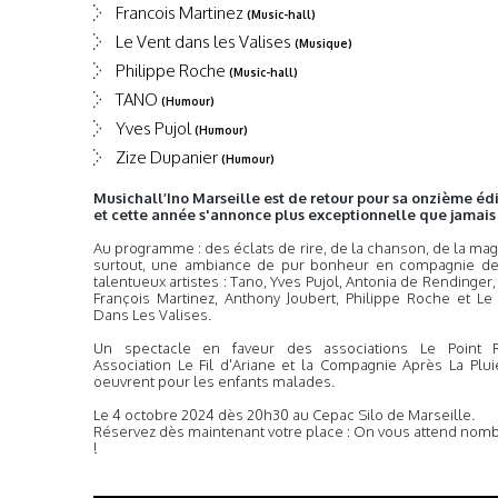
Francois Martinez
(Music-hall)
Le Vent dans les Valises
(Musique)
Philippe Roche
(Music-hall)
TANO
(Humour)
Yves Pujol
(Humour)
Zize Dupanier
(Humour)
Musichall’Ino Marseille est de retour pour sa onzième édi
et cette année s'annonce plus exceptionnelle que jamais 
Au programme : des éclats de rire, de la chanson, de la magi
surtout, une ambiance de pur bonheur en compagnie d
talentueux artistes : Tano, Yves Pujol, Antonia de Rendinger, 
François Martinez, Anthony Joubert, Philippe Roche et Le
Dans Les Valises.
Un spectacle en faveur des associations Le Point 
Association Le Fil d'Ariane et la Compagnie Après La Plui
oeuvrent pour les enfants malades.
Le 4 octobre 2024 dès 20h30 au Cepac Silo de Marseille.
Réservez dès maintenant votre place : On vous attend nom
!