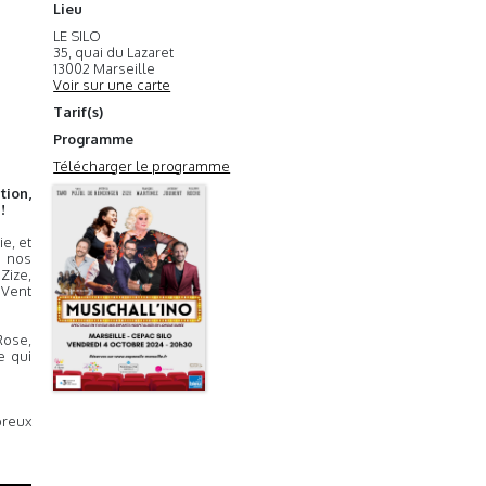
Lieu
LE SILO
35, quai du Lazaret
13002 Marseille
Voir sur une carte
Tarif(s)
Programme
Télécharger le programme
tion,
!
e, et
e nos
Zize,
 Vent
Rose,
e qui
breux