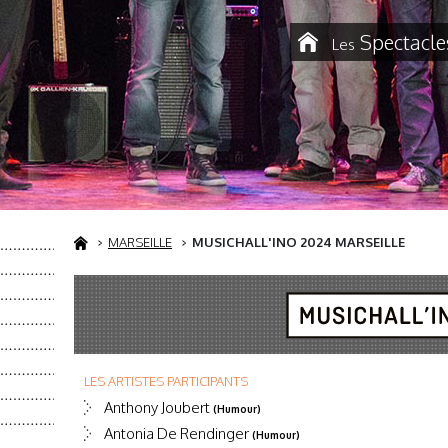
Spectacle
Les
MARSEILLE
MUSICHALL'INO 2024 MARSEILLE
LES ARTISTES PARTICIPANTS
Anthony Joubert
(Humour)
Antonia De Rendinger
(Humour)